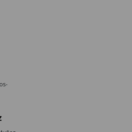
os-
z