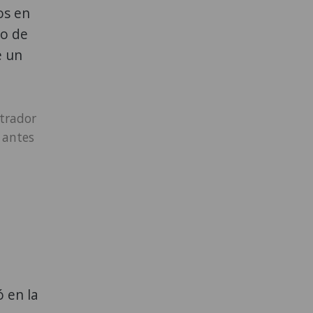
os en
to de
e un
strador
 antes
 en la