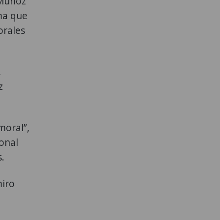
 Muñoz
rma que
orales
,
z
moral”,
ional
.
miro