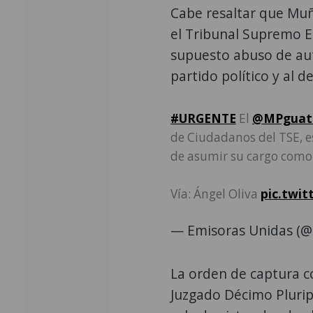
Cabe resaltar que Muñ
el Tribunal Supremo El
supuesto abuso de auto
partido político y al 
#URGENTE
El
@MPguat
de Ciudadanos del TSE, 
de asumir su cargo como 
Vía: Ángel Oliva
pic.twi
— Emisoras Unidas (
La orden de captura c
Juzgado Décimo Plurip