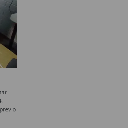
mar
4.
 previo