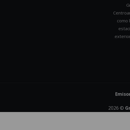
G
Centroa
como l
estac
exterio
Emiso
2026
©
G