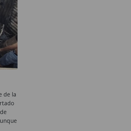
e de la
ortado
 de
 aunque