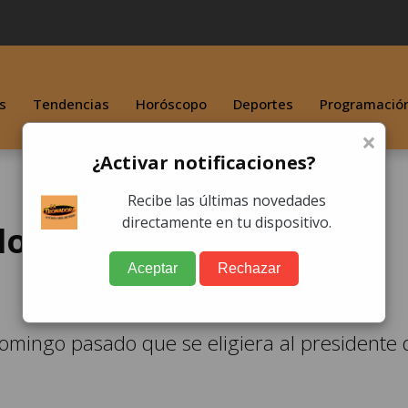
s
Tendencias
Horóscopo
Deportes
Programació
×
¿Activar notificaciones?
Recibe las últimas novedades
directamente en tu dispositivo.
o por falta de
Aceptar
Rechazar
omingo pasado que se eligiera al presidente 