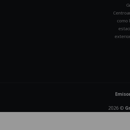
G
Centroa
como l
estac
exterio
Emiso
2026
©
G