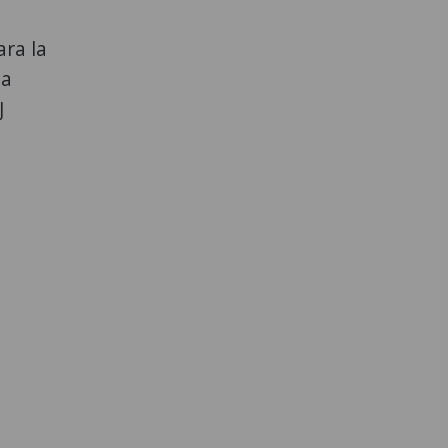
ara la
 a
J