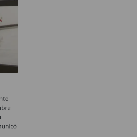
ente
mbre
a
omunicó