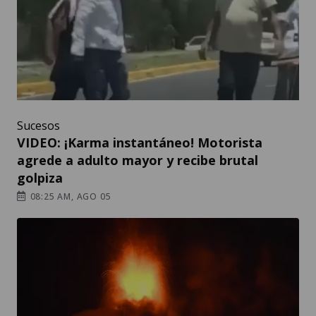
Sucesos
VIDEO: ¡Karma instantáneo! Motorista
agrede a adulto mayor y recibe brutal
golpiza
08:25 AM, AGO 05