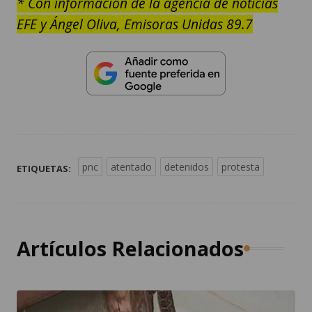
* Con información de la agencia de noticias
EFE y Ángel Oliva, Emisoras Unidas 89.7
pnc
atentado
detenidos
protesta
ETIQUETAS:
Artículos Relacionados