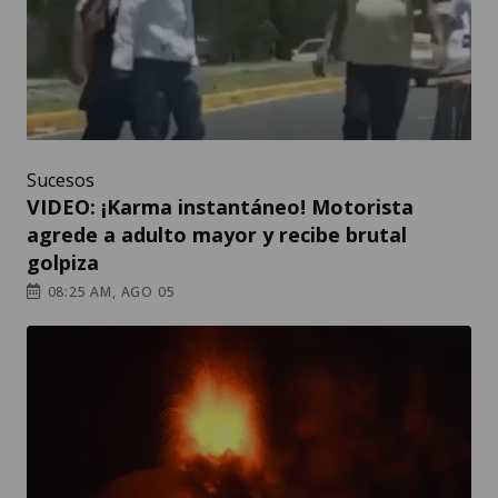
Sucesos
VIDEO: ¡Karma instantáneo! Motorista
agrede a adulto mayor y recibe brutal
golpiza
08:25 AM, AGO 05