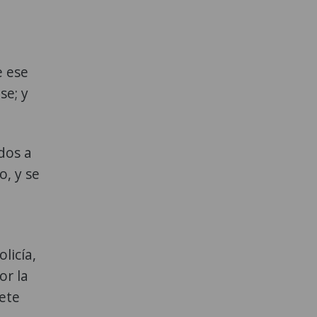
e ese
se; y
dos a
o, y se
licía,
or la
iete