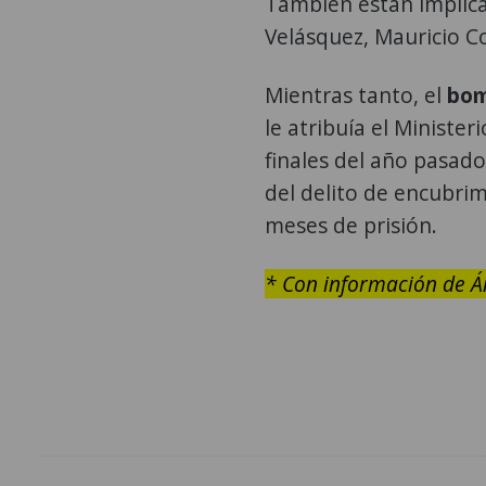
También están implica
Velásquez, Mauricio Co
Mientras tanto, el
bo
le atribuía el Ministe
finales del año pasado
del delito de encubri
meses de prisión.
* Con información de Á