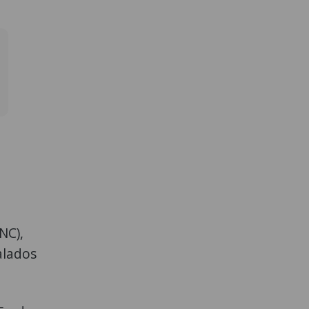
NC),
alados