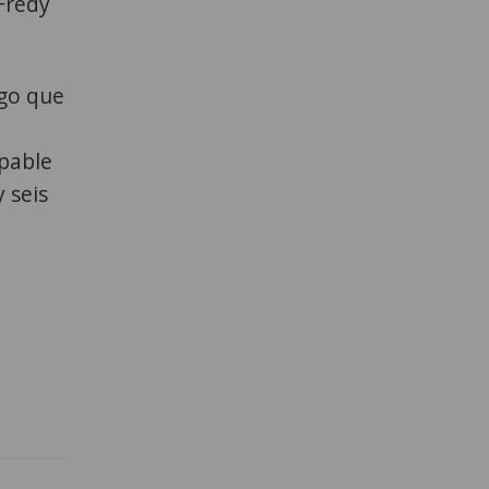
Fredy
rgo que
lpable
 seis