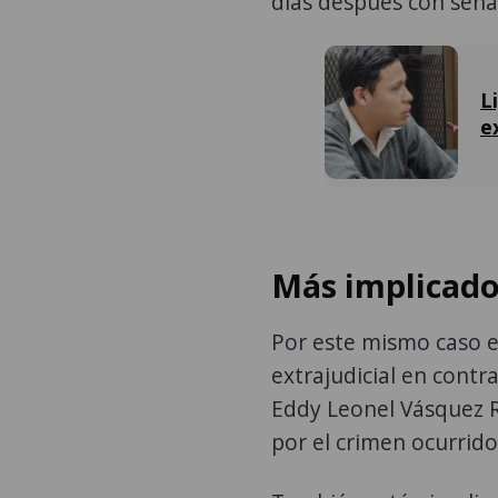
días después con señal
L
e
Más implicado
Por este mismo caso ex
extrajudicial en contra
Eddy Leonel Vásquez R
por el crimen ocurrido