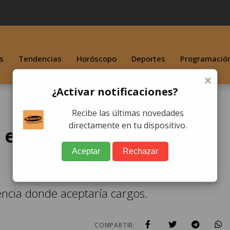
s
Tendencias
Horóscopo
Deportes
Programació
×
¿Activar notificaciones?
Recibe las últimas novedades
directamente en tu dispositivo.
ejecución extrajudicial
Aceptar
Rechazar
encia donde aceptaría cargos.
COMPARTIR: