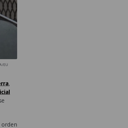
A/EU
erra
,
cial
se
a orden