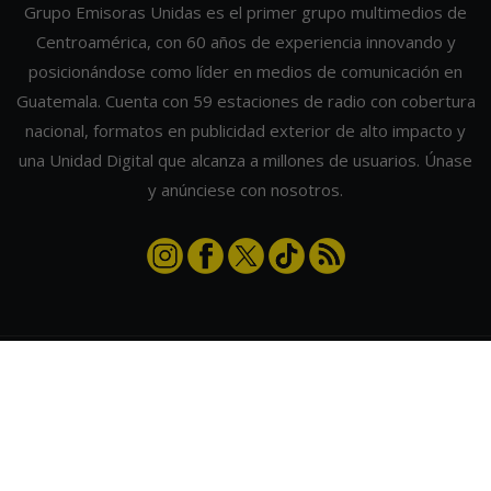
Grupo Emisoras Unidas es el primer grupo multimedios de
Centroamérica, con 60 años de experiencia innovando y
posicionándose como líder en medios de comunicación en
Guatemala. Cuenta con 59 estaciones de radio con cobertura
nacional, formatos en publicidad exterior de alto impacto y
una Unidad Digital que alcanza a millones de usuarios. Únase
y anúnciese con nosotros.
Contáctanos
|
Términos y condiciones
|
Directorio
Emisoras Unidas
|
Radios Guate
|
Actualizar preferencias de cookies
2026
©
Grupo Emisoras Unidas
| hosting, soporte y