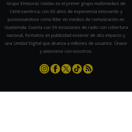
Grupo Emisoras Unidas es el primer grupo multimedios de
Centroamérica, con 60 años de experiencia innovando y
posicionándose como líder en medios de comunicación en
Guatemala. Cuenta con 59 estaciones de radio con cobertura
nacional, formatos en publicidad exterior de alto impacto y
una Unidad Digital que alcanza a millones de usuarios. Únase
y anúnciese con nosotros.
Contáctanos
|
Términos y condiciones
|
Directorio
Emisoras Unidas
|
Radios Guate
|
Actualizar preferencias de cookies
2026
©
Grupo Emisoras Unidas
| hosting, soporte y