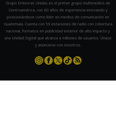
Grupo Emisoras Unidas es el primer grupo multimedios de
Centroamérica, con 60 años de experiencia innovando y
posicionándose como líder en medios de comunicación en
Guatemala. Cuenta con 59 estaciones de radio con cobertura
nacional, formatos en publicidad exterior de alto impacto y
una Unidad Digital que alcanza a millones de usuarios. Únase
y anúnciese con nosotros.
Contáctanos
|
Términos y condiciones
|
Directorio
Emisoras Unidas
|
Radios Guate
|
Actualizar preferencias de cookies
2026
©
Grupo Emisoras Unidas
| hosting, soporte y