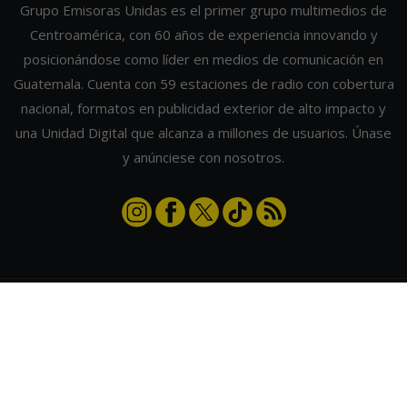
Grupo Emisoras Unidas es el primer grupo multimedios de
Centroamérica, con 60 años de experiencia innovando y
posicionándose como líder en medios de comunicación en
Guatemala. Cuenta con 59 estaciones de radio con cobertura
nacional, formatos en publicidad exterior de alto impacto y
una Unidad Digital que alcanza a millones de usuarios. Únase
y anúnciese con nosotros.
Contáctanos
|
Términos y condiciones
|
Directorio
Emisoras Unidas
|
Radios Guate
|
Actualizar preferencias de cookies
2026
©
Grupo Emisoras Unidas
| hosting, soporte y