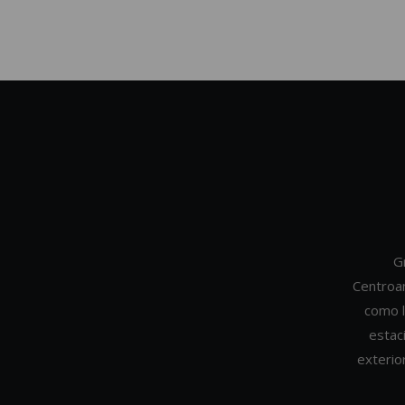
G
Centroa
como l
estac
exterio