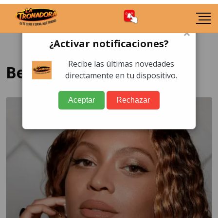
×
¿Activar notificaciones?
Recibe las últimas novedades
Beyoncé blanquea su piel
directamente en tu dispositivo.
Aceptar
Rechazar