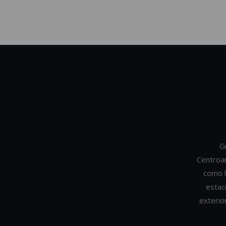
G
Centroa
como l
estac
exterio