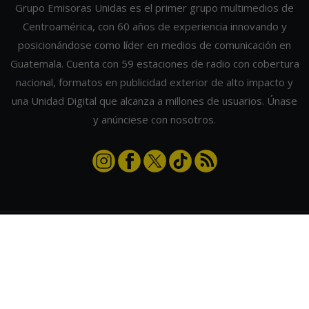
Grupo Emisoras Unidas es el primer grupo multimedios de
Centroamérica, con 60 años de experiencia innovando y
posicionándose como líder en medios de comunicación en
Guatemala. Cuenta con 59 estaciones de radio con cobertura
nacional, formatos en publicidad exterior de alto impacto y
una Unidad Digital que alcanza a millones de usuarios. Únase
y anúnciese con nosotros.
Contáctanos
|
Términos y condiciones
|
Directorio
Emisoras Unidas
|
Radios Guate
|
Actualizar preferencias de cookies
2026
©
Grupo Emisoras Unidas
| hosting, soporte y