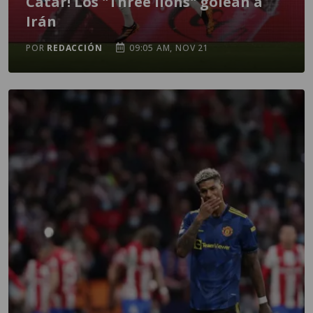
Catar! Los "Three lions" golean a
Irán
POR
REDACCIÓN
09:05 AM, NOV 21