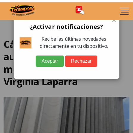
×
¿Activar notificaciones?
Recibe las últimas novedades
Cámara Penal suspende
directamente en tu dispositivo.
audiencia de revisión
Aceptar
Rechazar
medidas solicitada por
Virginia Laparra