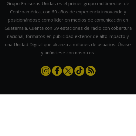
Grupo Emisoras Unidas es el primer grupo multimedios de
Centroamérica, con 60 años de experiencia innovando y
posicionándose como líder en medios de comunicación en
Guatemala. Cuenta con 59 estaciones de radio con cobertura
nacional, formatos en publicidad exterior de alto impacto y
una Unidad Digital que alcanza a millones de usuarios. Únase
y anúnciese con nosotros.
Contáctanos
|
Términos y condiciones
|
Directorio
Emisoras Unidas
|
Radios Guate
|
Actualizar preferencias de cookies
2026
©
Grupo Emisoras Unidas
| hosting, soporte y