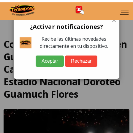
×
¿Activar notificaciones?
Recibe las últimas novedades
Comunicaciones debuta en
directamente en tu dispositivo.
Guatemala en Copa de
Aceptar
Rechazar
Campeones Concacaf.
Estadio Nacional Doroteo
Guamuch Flores