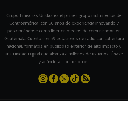
Grupo Emisoras Unidas es el primer grupo multimedios de
Centroamérica, con 60 años de experiencia innovando y
posicionándose como líder en medios de comunicación en
Guatemala. Cuenta con 59 estaciones de radio con cobertura
nacional, formatos en publicidad exterior de alto impacto y
una Unidad Digital que alcanza a millones de usuarios. Únase
y anúnciese con nosotros.
Contáctanos
|
Términos y condiciones
|
Directorio
Emisoras Unidas
|
Radios Guate
|
Actualizar preferencias de cookies