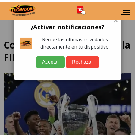
×
¿Activar notificaciones?
Recibe las últimas novedades
Copa Intercontinental de la
directamente en tu dispositivo.
FIFA 2024
Aceptar
Rechazar