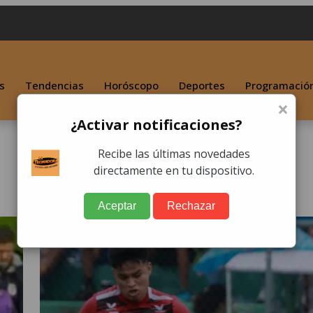
s
Tendencias
Horóscopo
Deportes
Programació
×
¿Activar notificaciones?
Recibe las últimas novedades
directamente en tu dispositivo.
Aceptar
Rechazar