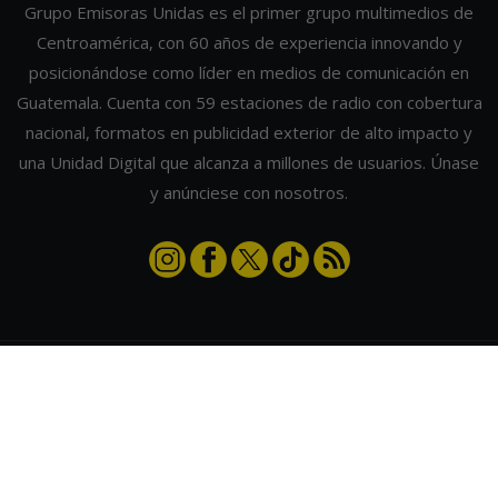
Grupo Emisoras Unidas es el primer grupo multimedios de
Centroamérica, con 60 años de experiencia innovando y
posicionándose como líder en medios de comunicación en
Guatemala. Cuenta con 59 estaciones de radio con cobertura
nacional, formatos en publicidad exterior de alto impacto y
una Unidad Digital que alcanza a millones de usuarios. Únase
y anúnciese con nosotros.
Contáctanos
|
Términos y condiciones
|
Directorio
Emisoras Unidas
|
Radios Guate
|
Actualizar preferencias de cookies
2026
©
Grupo Emisoras Unidas
| hosting, soporte y