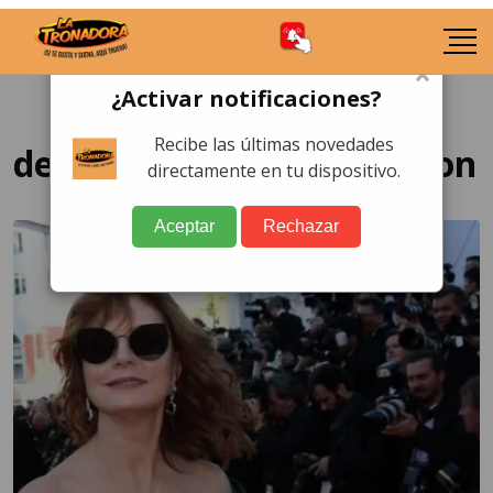
×
¿Activar notificaciones?
Recibe las últimas novedades
despiden a Susan Sarandon
directamente en tu dispositivo.
Aceptar
Rechazar