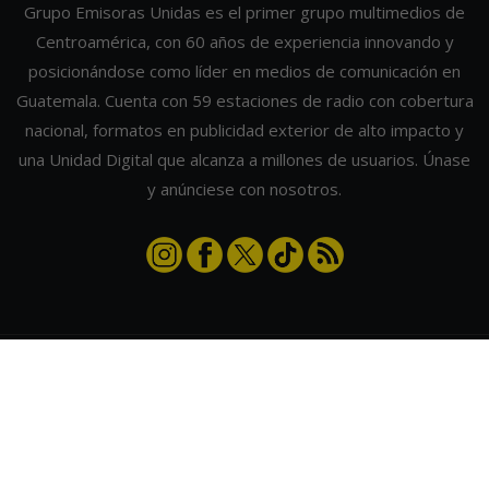
Grupo Emisoras Unidas es el primer grupo multimedios de
Centroamérica, con 60 años de experiencia innovando y
posicionándose como líder en medios de comunicación en
Guatemala. Cuenta con 59 estaciones de radio con cobertura
nacional, formatos en publicidad exterior de alto impacto y
una Unidad Digital que alcanza a millones de usuarios. Únase
y anúnciese con nosotros.
Contáctanos
|
Términos y condiciones
|
Directorio
Emisoras Unidas
|
Radios Guate
|
Actualizar preferencias de cookies
2026
©
Grupo Emisoras Unidas
| hosting, soporte y