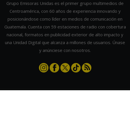
Grupo Emisoras Unidas es el primer grupo multimedios de
Centroamérica, con 60 años de experiencia innovando y
posicionándose como líder en medios de comunicación en
Guatemala. Cuenta con 59 estaciones de radio con cobertura
nacional, formatos en publicidad exterior de alto impacto y
una Unidad Digital que alcanza a millones de usuarios. Únase
y anúnciese con nosotros.
Contáctanos
|
Términos y condiciones
|
Directorio
Emisoras Unidas
|
Radios Guate
|
Actualizar preferencias de cookies
2026
©
Grupo Emisoras Unidas
| hosting, soporte y