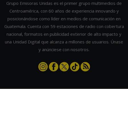
Grupo Emisoras Unidas es el primer grupo multimedios de
Centroamérica, con 60 años de experiencia innovando y
posicionándose como líder en medios de comunicación en
Guatemala. Cuenta con 59 estaciones de radio con cobertura
nacional, formatos en publicidad exterior de alto impacto y
una Unidad Digital que alcanza a millones de usuarios. Únase
y anúnciese con nosotros.
Contáctanos
|
Términos y condiciones
|
Directorio
Emisoras Unidas
|
Radios Guate
|
Actualizar preferencias de cookies
2026
©
Grupo Emisoras Unidas
| hosting, soporte y