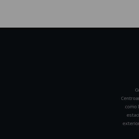
G
Centroa
como l
estac
exterio