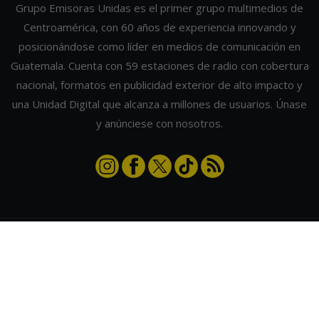
Grupo Emisoras Unidas es el primer grupo multimedios de
Centroamérica, con 60 años de experiencia innovando y
posicionándose como líder en medios de comunicación en
Guatemala. Cuenta con 59 estaciones de radio con cobertura
nacional, formatos en publicidad exterior de alto impacto y
una Unidad Digital que alcanza a millones de usuarios. Únase
y anúnciese con nosotros.
Contáctanos
|
Términos y condiciones
|
Directorio
Emisoras Unidas
|
Radios Guate
|
Actualizar preferencias de cookies
2026
©
Grupo Emisoras Unidas
| hosting, soporte y