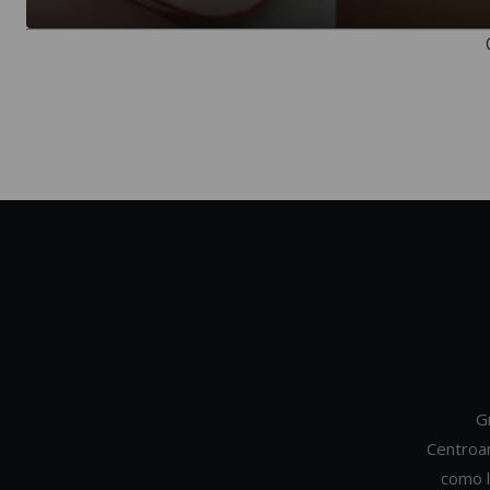
G
Centroa
como l