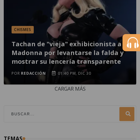
CHISMES
Tachan de "vieja" exhibicionista a
Madonna por levantarse la falda y
mostrar su lencería transparente
POR
REDACCIÓN
01:40 PM, DIC 30
CARGAR MÁS
TEMAS