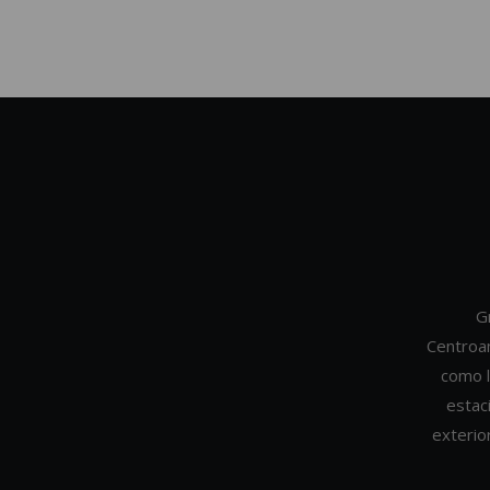
G
Centroa
como l
estac
exterio