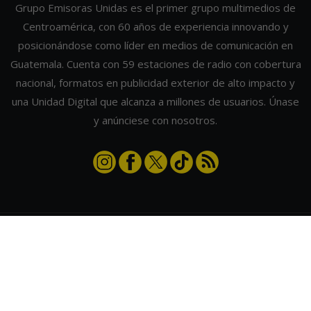
Grupo Emisoras Unidas es el primer grupo multimedios de
Centroamérica, con 60 años de experiencia innovando y
posicionándose como líder en medios de comunicación en
Guatemala. Cuenta con 59 estaciones de radio con cobertura
nacional, formatos en publicidad exterior de alto impacto y
una Unidad Digital que alcanza a millones de usuarios. Únase
y anúnciese con nosotros.
Contáctanos
|
Términos y condiciones
|
Directorio
Emisoras Unidas
|
Radios Guate
|
Actualizar preferencias de cookies
2026
©
Grupo Emisoras Unidas
| hosting, soporte y