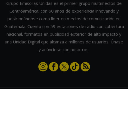
Grupo Emisoras Unidas es el primer grupo multimedios de
Centroamérica, con 60 años de experiencia innovando y
posicionándose como líder en medios de comunicación en
Guatemala. Cuenta con 59 estaciones de radio con cobertura
nacional, formatos en publicidad exterior de alto impacto y
una Unidad Digital que alcanza a millones de usuarios. Únase
y anúnciese con nosotros.
Contáctanos
|
Términos y condiciones
|
Directorio
Emisoras Unidas
|
Radios Guate
|
Actualizar preferencias de cookies
2026
©
Grupo Emisoras Unidas
| hosting, soporte y