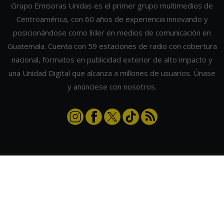
Grupo Emisoras Unidas es el primer grupo multimedios de
Centroamérica, con 60 años de experiencia innovando y
posicionándose como líder en medios de comunicación en
Guatemala. Cuenta con 59 estaciones de radio con cobertura
nacional, formatos en publicidad exterior de alto impacto y
una Unidad Digital que alcanza a millones de usuarios. Únase
y anúnciese con nosotros.
Contáctanos
|
Términos y condiciones
|
Directorio
Emisoras Unidas
|
Radios Guate
|
Actualizar preferencias de cookies
2026
©
Grupo Emisoras Unidas
| hosting, soporte y