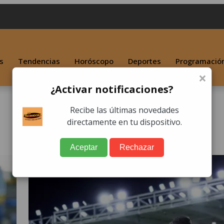
s
Tendencias
Horóscopo
Deportes
Programació
×
¿Activar notificaciones?
Recibe las últimas novedades
directamente en tu dispositivo.
Aceptar
Rechazar