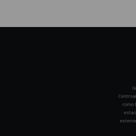
G
Centroa
como l
estac
exterio