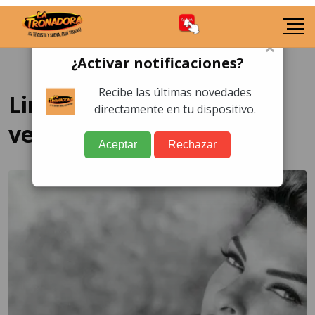
×
¿Activar notificaciones?
Recibe las últimas novedades
Linda Evangelista evita
directamente en tu dispositivo.
verse el espejo
Aceptar
Rechazar