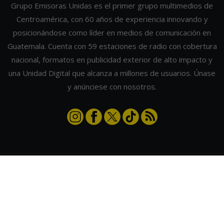
Grupo Emisoras Unidas es el primer grupo multimedios de
Centroamérica, con 60 años de experiencia innovando y
posicionándose como líder en medios de comunicación en
Guatemala. Cuenta con 59 estaciones de radio con cobertura
nacional, formatos en publicidad exterior de alto impacto y
una Unidad Digital que alcanza a millones de usuarios. Únase
y anúnciese con nosotros.
Contáctanos
|
Términos y condiciones
|
Directorio
Emisoras Unidas
|
Radios Guate
|
Actualizar preferencias de cookies
2026
©
Grupo Emisoras Unidas
| hosting, soporte y