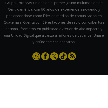
Grupo Emisoras Unidas es el primer grupo multimedios de
Centroamérica, con 60 años de experiencia innovando y
posicionándose como líder en medios de comunicación en
Guatemala. Cuenta con 59 estaciones de radio con cobertura
nacional, formatos en publicidad exterior de alto impacto y
una Unidad Digital que alcanza a millones de usuarios. Únase
y anúnciese con nosotros.
Contáctanos
|
Términos y condiciones
|
Directorio
Emisoras Unidas
|
Radios Guate
|
Actualizar preferencias de cookies
2026
©
Grupo Emisoras Unidas
| hosting, soporte y