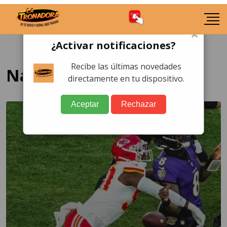
×
¿Activar notificaciones?
Recibe las últimas novedades
National Football League
directamente en tu dispositivo.
Aceptar
Rechazar