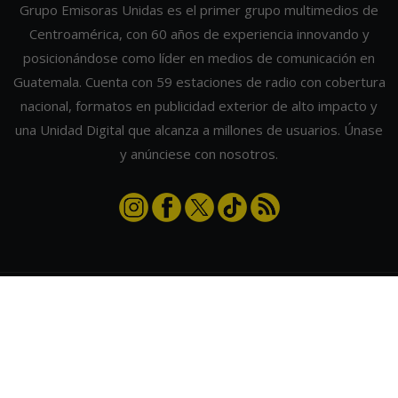
Grupo Emisoras Unidas es el primer grupo multimedios de
Centroamérica, con 60 años de experiencia innovando y
posicionándose como líder en medios de comunicación en
Guatemala. Cuenta con 59 estaciones de radio con cobertura
nacional, formatos en publicidad exterior de alto impacto y
una Unidad Digital que alcanza a millones de usuarios. Únase
y anúnciese con nosotros.
Contáctanos
|
Términos y condiciones
|
Directorio
Emisoras Unidas
|
Radios Guate
|
Actualizar preferencias de cookies
2026
©
Grupo Emisoras Unidas
| hosting, soporte y