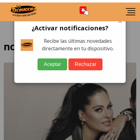
×
¿Activar notificaciones?
Recibe las últimas novedades
novio de Galilea Montijo
directamente en tu dispositivo.
Aceptar
Rechazar