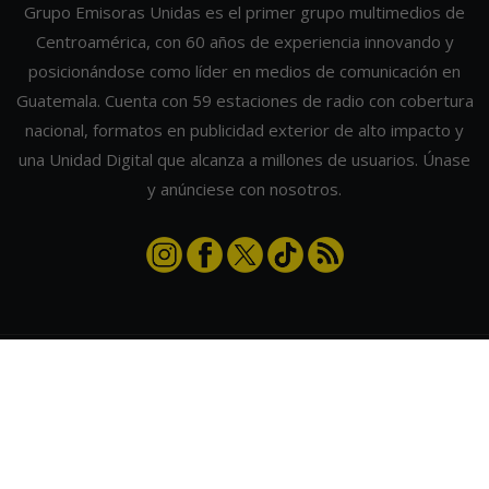
Grupo Emisoras Unidas es el primer grupo multimedios de
Centroamérica, con 60 años de experiencia innovando y
posicionándose como líder en medios de comunicación en
Guatemala. Cuenta con 59 estaciones de radio con cobertura
nacional, formatos en publicidad exterior de alto impacto y
una Unidad Digital que alcanza a millones de usuarios. Únase
y anúnciese con nosotros.
Contáctanos
|
Términos y condiciones
|
Directorio
Emisoras Unidas
|
Radios Guate
|
Actualizar preferencias de cookies
2026
©
Grupo Emisoras Unidas
| hosting, soporte y