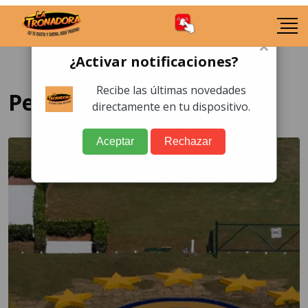
×
¿Activar notificaciones?
Recibe las últimas novedades
Pep Guardiola Brasil
directamente en tu dispositivo.
Aceptar
Rechazar