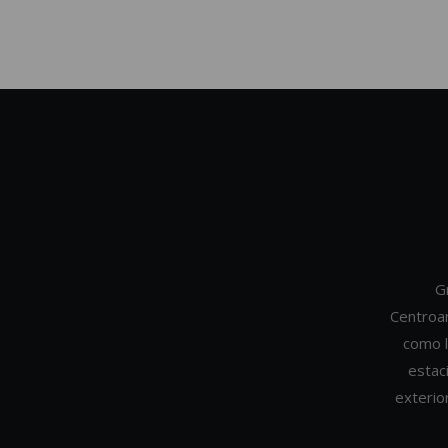
G
Centroa
como l
estac
exterio