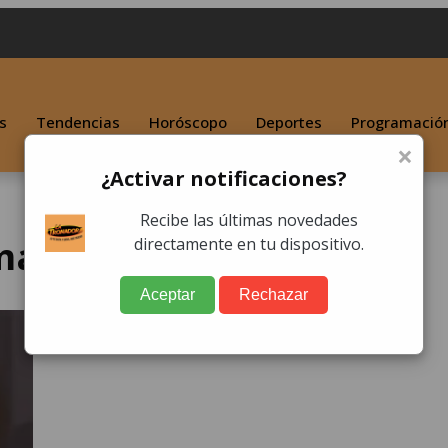
s
Tendencias
Horóscopo
Deportes
Programació
×
¿Activar notificaciones?
Recibe las últimas novedades
ala miss universo
directamente en tu dispositivo.
Aceptar
Rechazar