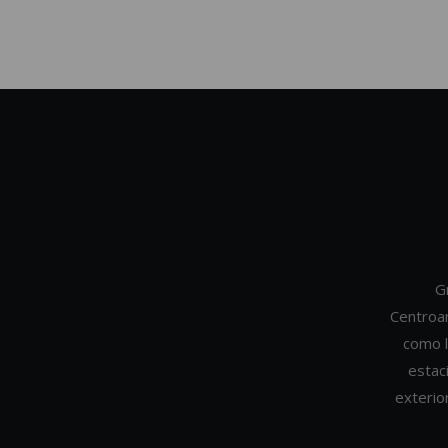
G
Centroa
como l
estac
exterio