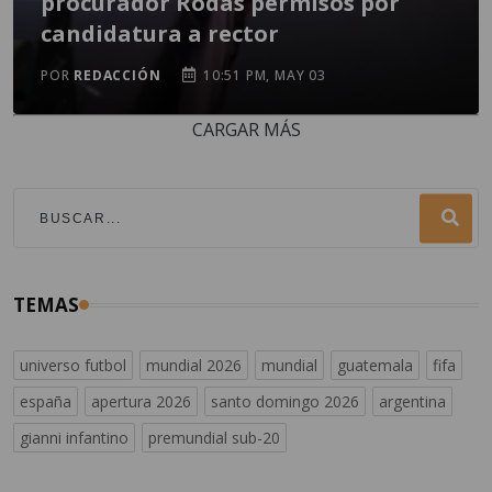
procurador Rodas permisos por
candidatura a rector
POR
REDACCIÓN
10:51 PM, MAY 03
CARGAR MÁS
TEMAS
universo futbol
mundial 2026
mundial
guatemala
fifa
españa
apertura 2026
santo domingo 2026
argentina
gianni infantino
premundial sub-20