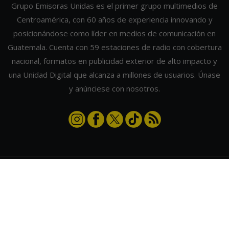
Grupo Emisoras Unidas es el primer grupo multimedios de
Centroamérica, con 60 años de experiencia innovando y
posicionándose como líder en medios de comunicación en
Guatemala. Cuenta con 59 estaciones de radio con cobertura
nacional, formatos en publicidad exterior de alto impacto y
una Unidad Digital que alcanza a millones de usuarios. Únase
y anúnciese con nosotros.
Contáctanos
|
Términos y condiciones
|
Directorio
Emisoras Unidas
|
Radios Guate
|
Actualizar preferencias de cookies
2026
©
Grupo Emisoras Unidas
| hosting, soporte y