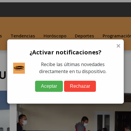
s
Tendencias
Horóscopo
Deportes
Programació
×
¿Activar notificaciones?
Recibe las últimas novedades
 Unidos
directamente en tu dispositivo.
Aceptar
Rechazar