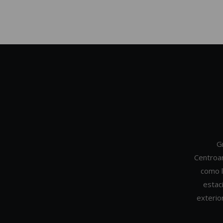
G
Centroa
como l
estac
exterio