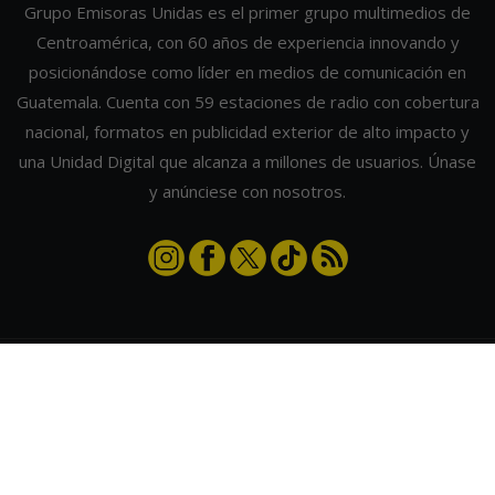
Grupo Emisoras Unidas es el primer grupo multimedios de
Centroamérica, con 60 años de experiencia innovando y
posicionándose como líder en medios de comunicación en
Guatemala. Cuenta con 59 estaciones de radio con cobertura
nacional, formatos en publicidad exterior de alto impacto y
una Unidad Digital que alcanza a millones de usuarios. Únase
y anúnciese con nosotros.
Contáctanos
|
Términos y condiciones
|
Directorio
Emisoras Unidas
|
Radios Guate
|
Actualizar preferencias de cookies
2026
©
Grupo Emisoras Unidas
| hosting, soporte y