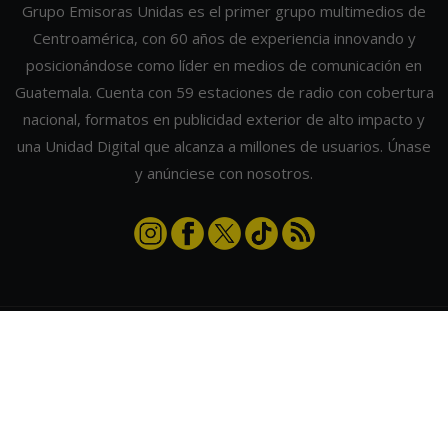
Grupo Emisoras Unidas es el primer grupo multimedios de
Centroamérica, con 60 años de experiencia innovando y
posicionándose como líder en medios de comunicación en
Guatemala. Cuenta con 59 estaciones de radio con cobertura
nacional, formatos en publicidad exterior de alto impacto y
una Unidad Digital que alcanza a millones de usuarios. Únase
y anúnciese con nosotros.
Contáctanos
|
Términos y condiciones
|
Directorio
Emisoras Unidas
|
Radios Guate
|
Actualizar preferencias de cookies
2026
©
Grupo Emisoras Unidas
| hosting, soporte y