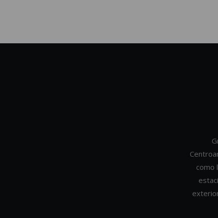
G
Centroa
como l
estac
exterio